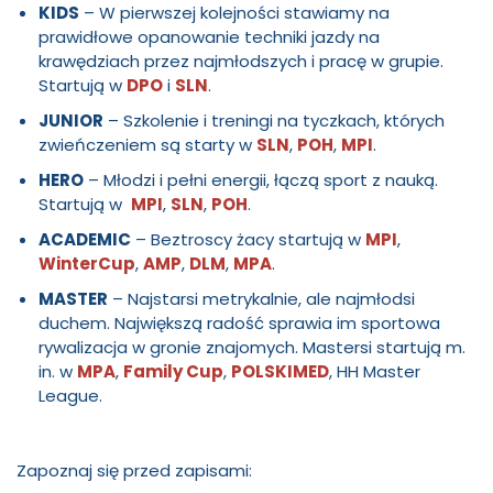
KIDS
– W pierwszej kolejności stawiamy na
prawidłowe opanowanie techniki jazdy na
krawędziach przez najmłodszych i pracę w grupie.
Startują w
DPO
i
SLN
.
JUNIOR
– Szkolenie i treningi na tyczkach, których
zwieńczeniem są starty w
SLN
,
POH
,
MPI
.
HERO
– Młodzi i pełni energii, łączą sport z nauką.
Startują w
MPI
,
SLN
,
POH
.
ACADEMIC
– Beztroscy żacy startują w
MPI
,
WinterCup
,
AMP
,
DLM
,
MPA
.
MASTER
– Najstarsi metrykalnie, ale najmłodsi
duchem. Największą radość sprawia im sportowa
rywalizacja w gronie znajomych. Mastersi startują m.
in. w
MPA
,
Family Cup
,
POLSKIMED
, HH Master
League.
Zapoznaj się przed zapisami: