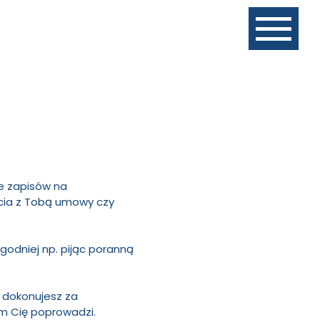
ze zapisów na
rcia z Tobą umowy czy
godniej np. pijąc poranną
i dokonujesz za
m Cię poprowadzi.