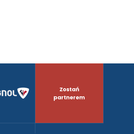
Zostań
partnerem