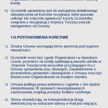
kwotę.
Uczestnik uprawniony jest do wykupienia dodatkowego
ubezpieczenia od kosztów rezygnacji, które pozwala
uniknąć lub znacznie ograniczyć koszty
​​
Uczestnika
związane z rezygnacją z
​​
Imprezy Turystycznej
​​
lub
odstąpieniem od Umowy.
​​
POSTANOWIENIA KOŃCOWE
Zmiany Umowy wymagają formy pisemnej pod rygorem
nieważności.
Uczestnik może bez zgody Organizatora i w dowolnym
czasie, przenieść na osobę spełniającą warunki udziału w
Imprezie Turystycznej
​​
wszystkie przysługujące mu z
Umowy uprawnienia oraz obowiązki. Zawiadomienie o
przeniesieniu uprawnień i obowiązków z Umowy musi być
dostarczone Organizatorowi na trwałym nośniku.
Umowa podlega prawu polskiemu i zgodnie z nim będzie
interpretowana. W sprawach nieuregulowanych
zastosowanie znajdują przepisy Kodeks cywilnego.
Strony oświadczają, że korespondencja drogą
elektroniczną na wskazane adresy e-mail jest wiążąca.