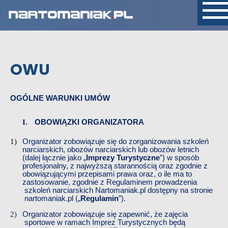
OWU
OGÓLNE WARUNKI UMÓW
OBOWIĄZKI ORGANIZATORA
Organizator zobowiązuje się do zorganizowania​​
szkoleń
narciarskich, obozów narciarskich lub obozów letnich
(dalej łącznie jako „
Imprezy Turystyczne
”)​​
w sposób
profesjonalny, z najwyższą starannością oraz zgodnie z
obowiązującymi przepisami prawa oraz
, o ile ma to
zastosowanie, zgodnie
​​ z Regulaminem prowadzenia​​
szkoleń narciarskich Nartomaniak.pl dostępny na stronie
narto
m
aniak.pl
​​ („
Regulamin
”).
Organizator zobowiązuje się zapewnić, że zajęcia
sportowe
​​
w ramach
​​
Imprez Turystycznych
​​
będą