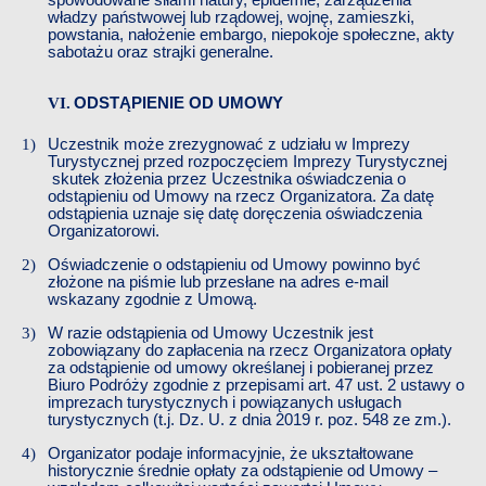
władzy państwowej lub rządowej, wojnę, zamieszki,
powstania, nałożenie embargo, niepokoje społeczne, akty
sabotażu oraz strajki generalne.
ODSTĄPIENIE OD UMOWY
Uczestnik może zrezygnować z udziału w
​​
Imprezy
Turystycznej
​​
przed rozpoczęciem
​​
Imprezy Turystycznej
skutek złożenia przez
​​
Uczestnika oświadczenia o
odstąpieniu od Umowy
​​
na rzecz Organizatora. Za datę
odstąpienia uznaje się datę doręczenia oświadczenia
Organizatorowi.
Oświadczenie o odstąpieniu od Umowy powinno być
złożone na piśmie lub przesłane na adres e-mail
wskazany zgodnie z Umową.
W
​​
razie odstąpienia od Umowy
​​
Uczestnik jest
zobowiązany do zapłacenia na rzecz Organizatora opłaty
za odstąpienie od umowy określanej i pobieranej przez
Biuro Podróży zgodnie z przepisami art. 47 ust. 2 ustawy o
imprezach turystycznych i powiązanych usługach
turystycznych (t.j. Dz. U.
​​
z dnia 2019 r. poz. 548 ze zm.).
Organizator podaje informacyjnie, że ukształtowane
historycznie średnie opłaty za odstąpienie od Umowy –