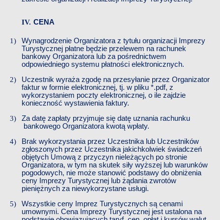
CENA
Wynagrodzenie Organizatora z tytułu organizacji
​​
Imprezy
Turystycznej
​​
płatne będzie przelewem na rachunek
bankowy Organizatora
​​
lub za pośrednictwem
odpowiedniego systemu płatności elektronicznych.
​​
Uczestnik wyraża zgodę na przesyłanie przez Organizator
faktur w formie elektronicznej, tj. w pliku *.pdf, z
wykorzystaniem poczty elektronicznej, o ile zajdzie
konieczność wystawienia faktury.
Za datę zapłaty przyjmuje się datę uznania rachunku
bankowego Organizatora kwotą wpłaty.
Brak wykorzystania przez
​​
Uczestnika lub
​​
Uczestników
zgłoszonych przez
​​
Uczestnika jakichkolwiek świadczeń
objętych Umową z przyczyn nieleżących po stronie
Organizatora, w tym na skutek siły wyższej lub warunków
pogodowych, nie może stanowić podstawy do obniżenia
ceny
​​
Imprezy Turystycznej
​​
lub żądania zwrotów
pieniężnych za niewykorzystane usługi.
Wszystkie ceny
​​
Imprez Turystycznych
​​
są cenami
umownymi. Cena
​​
Imprezy Turystycznej
​​
jest ustalona na
podstawie obowiązujących taryf, cen, opłat i kursów walut.