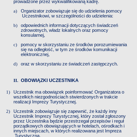
prowadzone przez wykwalifikowaną kadrę.
Organizator zobowiązuje się do udzielenia pomocy
Uczestnikowi, w szczególności do udzielenia:
odpowiednich informacji dotyczących świadczeń
zdrowotnych, władz lokalnych oraz pomocy
konsularnej,
pomocy w skorzystaniu ze środków porozumiewania
się na odległość, w tym ze środków komunikacji
elektronicznej,
oraz w skorzystaniu ze świadczeń zastępczych.
OBOWIĄZKI
​​
UCZESTNIKA
Uczestnik ma obowiązek poinformować Organizatora o
wszelkich niezgodnościach stwierdzonych w trakcie
realizacji
​​
Imprezy
​​
Turystycznej.
Uczestnik zobowiązuje się zapewnić, że każdy
​​
inny
Uczestnik
​​
Imprezy Turystycznej, który został zgłoszony
przez
​​
Uczestnika będzie przestrzegał przepisów i reguł
porządkowych obowiązujących w hotelach, ośrodkach i
innych miejscach, w których realizowana jest
​​
Impreza
Turystyczna.