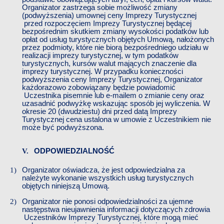
Organizator zastrzega sobie możliwość zmiany
(podwyższenia) umownej ceny
​​
Imprezy Turystycznej
przed rozpoczęciem
​​
Imprezy Turystycznej
​​
będącej
bezpośrednim skutkiem zmiany wysokości podatków lub
opłat od usług turystycznych objętych Umową, nałożonych
przez podmioty, które nie biorą bezpośredniego udziału w
realizacji imprezy turystycznej, w tym podatków
turystycznych, kursów walut mających znaczenie dla
imprezy turystycznej. W przypadku konieczności
podwyższenia ceny
​​
Imprezy Turystycznej, Organizator
każdorazowo zobowiązany będzie powiadomić
Uczestnika pisemnie lub e-mailem o zmianie ceny oraz
uzasadnić podwyżkę wskazując sposób jej wyliczenia. W
okresie 20 (dwudziestu) dni przed datą
​​
Imprezy
Turystycznej
​​
cena ustalona w umowie z
​​
Uczestnikiem nie
może być podwyższona.
​​
ODPOWIEDZIALNOŚĆ
Organizator oświadcza, że jest odpowiedzialna za
należyte wykonanie wszystkich usług turystycznych
objętych niniejszą Umową.
Organizator nie ponosi odpowiedzialności za ujemne
następstwa nieujawnienia informacji dotyczących zdrowia
Uczestników
​​
Imprezy Turystycznej, które mogą mieć