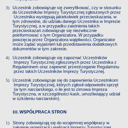
Uczestnik zobowiązuje się zweryfikować, czy w stosunku
do
​​
Uczestników
​​
Imprezy Turystycznej
​​
zgłoszonych przez
Uczestnika występują jakiekolwiek przeciwskazania, w
tym zdrowotne, do udziału danego
​​
Uczestnika w
​​
Imprezie
Turystycznej, a w przypadku zaistnienia takich
przeciwskazań zobowiązuje się
​​
niezwłocznie
poinformować o tym Organizatora. W przypadku
powzięcia przez Organizatora wątpliwości, Organizator
może żądać wyjaśnień lub przedstawienia dodatkowych
dokumentów w tym zakresie.
Uczestnik zobowiązuje się zapoznać
​​
Uczestników
Imprezy Turystycznej
​​
zgłoszonych przez
​​
Uczestnika z
Regulaminem oraz zapewnić przestrzeganie
​​
Regulaminu
przez takich
​​
Uczestników
​​
Imprezy Turystycznej.
Uczestnik zobowiązuje się do zapewnienia
​​
Uczestnikom
Imprezy Turystycznej, których zgłosił
​​
odpowiedni sprzęt
(w tym
​​
narciarskiego, o ile jest to zimowa Impreza
Turystyczna, w szczególności
​​
kask,
​​
umożliwiający udział
w
​​
szkoleniu narciarskim).
WSPÓŁPRACA STRON
Strony zobowiązują się do wzajemnej współpracy w
zakresie organizacji i realizacji
​​
Imprezy Turystycznej.