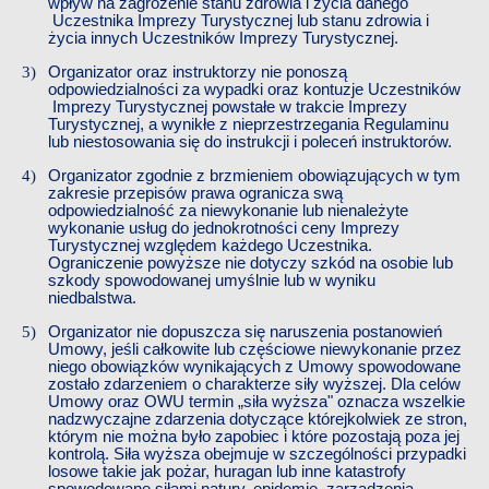
wpływ
​​
na zagrożenie stanu zdrowia i życia danego
Uczestnika
​​
Imprezy Turystycznej
​​
lub stanu zdrowia i
życia innych
​​
Uczestników
​​
Imprezy Turystycznej.
Organizator oraz instruktorzy nie ponoszą
odpowiedzialności za wypadki oraz kontuzje
​​
Uczestników
Imprezy Turystycznej
​​
powstałe w trakcie
​​
Imprezy
Turystycznej,
​​
a wynikłe z nieprzestrzegania Regulaminu
lub niestosowania się do instrukcji i poleceń instruktorów.
Organizator zgodnie z brzmieniem obowiązujących w tym
zakresie przepisów prawa ogranicza swą
odpowiedzialność za niewykonanie lub nienależyte
wykonanie usług do jednokrotności ceny
​​
Imprezy
Turystycznej
​​
względem każdego
​​
Uczestnika.
Ograniczenie powyższe nie dotyczy szkód na osobie lub
szkody spowodowanej umyślnie lub w wyniku
niedbalstwa.
Organizator nie dopuszcza się naruszenia postanowień
Umowy, jeśli całkowite lub częściowe niewykonanie przez
niego obowiązków wynikających z Umowy spowodowane
zostało zdarzeniem o charakterze siły wyższej. Dla celów
Umowy oraz OWU termin „siła wyższa" oznacza wszelkie
nadzwyczajne zdarzenia dotyczące którejkolwiek ze stron,
którym nie
​​
można było zapobiec i które pozostają poza jej
kontrolą. Siła wyższa obejmuje w szczególności przypadki
losowe takie jak pożar, huragan lub inne katastrofy
spowodowane siłami natury, epidemie, zarządzenia