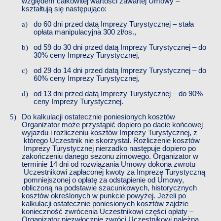
względem całkowitej wartości zawartej Umowy –
kształtują się następująco:
do 60 dni przed datą
​​
Imprezy Turystycznej
​​
– stała
opłata manipulacyjna 300 zł/os.,
od 59 do 30 dni przed datą
​​
Imprezy Turystycznej
​​
– do
30% ceny
​​
Imprezy Turystycznej,
od 29 do 14 dni przed datą
​​
Imprezy Turystycznej
​​
– do
60% ceny
​​
Imprezy Turystycznej,
od 13 dni przed datą
​​
Imprezy Turystycznej
​​
– do 90%
ceny
​​
Imprezy Turystycznej.
Do kalkulacji ostatecznie
​​
poniesionych kosztów
Organizator może przystąpić dopiero po dacie końcowej
wyjazdu i rozliczeniu kosztów
​​
Imprezy Turystycznej, z
którego
​​
Uczestnik nie skorzystał. Rozliczenie kosztów
Imprezy Turystycznej
​​
nierzadko następuje dopiero po
zakończeniu danego sezonu zimowego. Organizator w
terminie 14 dni od rozwiązania Umowy dokona zwrotu
Uczestnikowi
​​
zapłaconej kwoty za
​​
Imprezę Turystyczną
pomniejszonej o
​​
opłatę za odstąpienie od Umowy,
obliczoną na podstawie szacunkowych, historycznych
kosztów określonych w punkcie powyżej. Jeżeli po
kalkulacji ostatecznie poniesionych kosztów zajdzie
konieczność zwrócenia
​​
Uczestnikowi części opłaty –
Organizator niezwłocznie zwróci
​​
Uczestnikowi należną