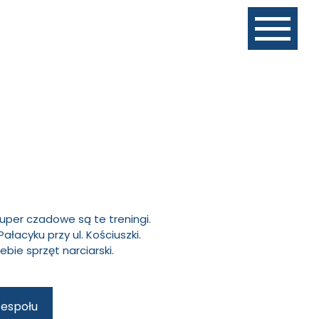
uper czadowe są te treningi.
Pałacyku przy ul. Kościuszki.
ie sprzęt narciarski.
zespołu