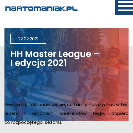
22.02.2021
HH Master League –
I edycja 2021
Pewnie się zastanawialiście, co tam u nas słychać w ten
jeden z ostatnich weekendów tego, dopiero
co rozpoczętego, sezonu.